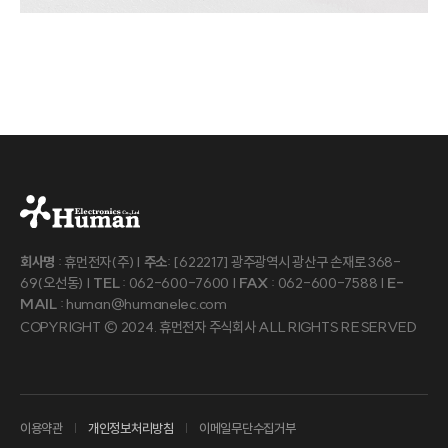
회사명
: 휴먼전자(주) |
주소
: [622217] 광주광역시 광산구 손재로 368-
69(오선동) |
TEL
: 062-600-7600 |
FAX
: 062-600-7588 |
E-
MAIL
: human@humanelec.com
COPYRIGHT © 2024. 휴먼전자 주식회사 ALL RIGHTS RESERVED
이용약관
개인정보처리방침
이메일무단수집거부