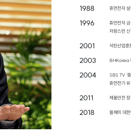
1988
휴먼전자 설
1996
휴먼전자 금
자랑스런 신
2001
석탄산업훈장
2003
BHKorea
2004
SBS TV 
휴먼전기 유
2011
제품안전 장
2018
올해의 대한