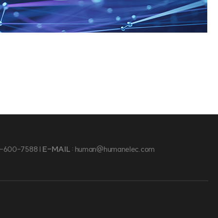
2-600-7588 |
E-MAIL
: human@humanelec.com