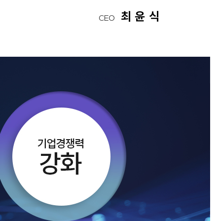
최 윤 식
CEO